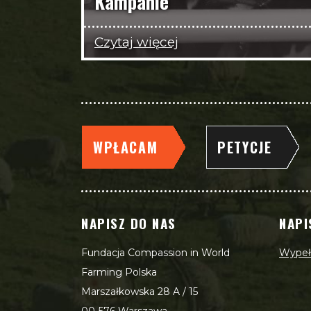
Kampanie
Czytaj więcej
WPŁACAM
PETYCJE
NAPISZ DO NAS
NAPI
Fundacja Compassion in World
Wypełn
Farming Polska
Marszałkowska 28 A / 15
00-576 Warszawa