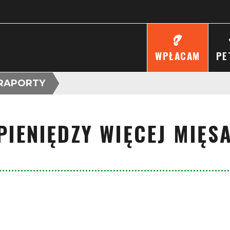
WPŁACAM
PE
RAPORTY
PIENIĘDZY WIĘCEJ MIĘS